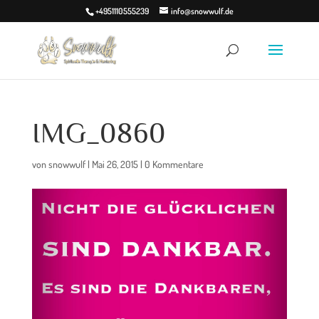
+4951110555239
info@snowwulf.de
IMG_0860
von
snowwulf
|
Mai 26, 2015
|
0 Kommentare