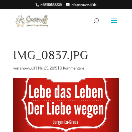
+4951110555239
info@snowwulf.de
IMG_0837.JPG
von
snowwulf
|
Mai 25, 2015
|
0 Kommentare