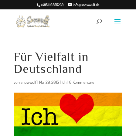
+4951110555239
info@snowwulf.de
Für Vielfalt in
Deutschland
von
snowwulf
|
Mai 29, 2015
|
Ich
|
0 Kommentare