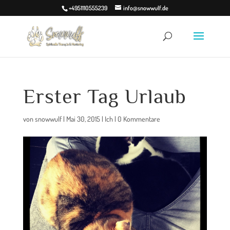
+4951110555239
info@snowwulf.de
Erster Tag Urlaub
von
snowwulf
|
Mai 30, 2015
|
Ich
|
0 Kommentare